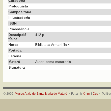
Curador/a
Prologuista
Compositor/a
Il·lustrador/a
ISBN
Procedència
Descripció
412 p.
física
Notes
Biblioteca Armari fila 4
Portada
Estrena
Mataró
Autor i tema mataronis
Signatura
© 2006
Museu Arxiu de Santa Maria de Mataró
• Fet amb
Xhtml
i
Css
• Políti